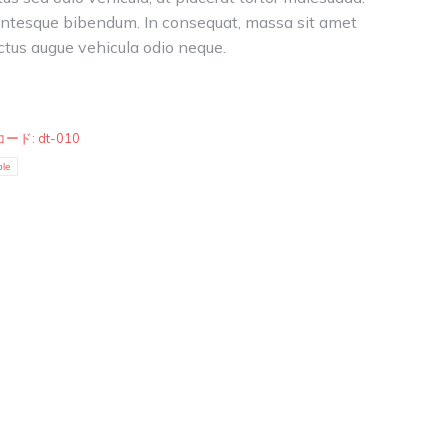
entesque bibendum. In consequat, massa sit amet
ctus augue vehicula odio neque.
99
コード:
dt-010
ble