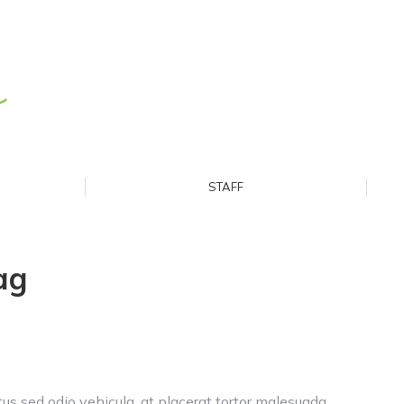
STAFF
STAFF
ag
tus sed odio vehicula, at placerat tortor malesuada.