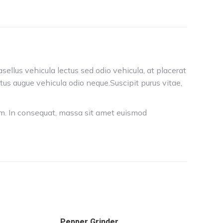
asellus vehicula lectus sed odio vehicula, at placerat
us augue vehicula odio neque.Suscipit purus vitae,
um. In consequat, massa sit amet euismod
Pepper Grinder