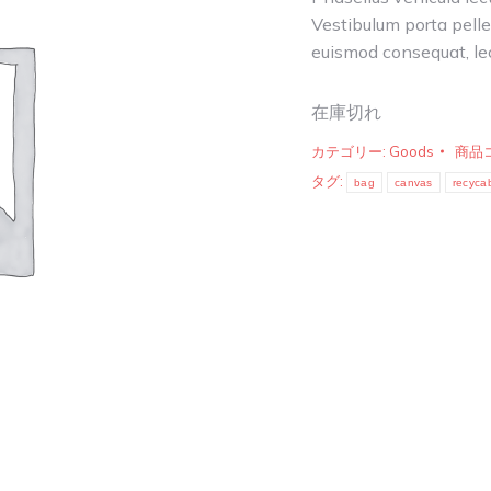
Vestibulum porta pell
は
格
euismod consequat, le
$11.50
は
で
$9.
し
で
在庫切れ
た。
す。
カテゴリー:
Goods
商品
タグ:
bag
canvas
recyca