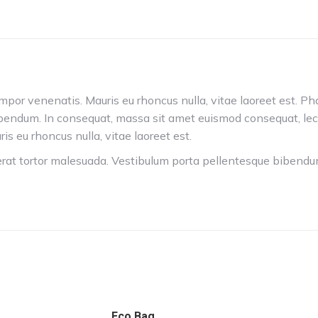
tempor venenatis. Mauris eu rhoncus nulla, vitae laoreet est. Ph
bendum. In consequat, massa sit amet euismod consequat, lect
is eu rhoncus nulla, vitae laoreet est.
acerat tortor malesuada. Vestibulum porta pellentesque bibend
Eco Bag