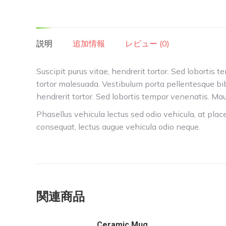
説明
追加情報
レビュー (0)
Suscipit purus vitae, hendrerit tortor. Sed lobortis 
tortor malesuada. Vestibulum porta pellentesque bi
hendrerit tortor. Sed lobortis tempor venenatis. Maur
Phasellus vehicula lectus sed odio vehicula, at pl
consequat, lectus augue vehicula odio neque.
関連商品
Ceramic Mug