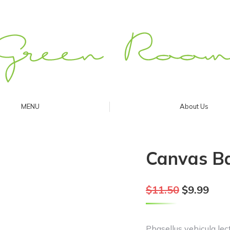
MENU
About Us
MENU
About Us
Canvas B
元
現
$
11.50
$
9.99
の
在
価
の
格
価
Phasellus vehicula lec